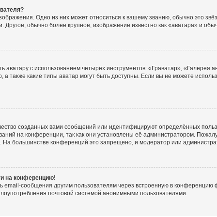
ователя?
зображения. Одно из них может относиться к вашему званию, обычно это звёзд
. Другое, обычно более крупное, изображение известно как «аватара» и обы
ь аватару с использованием четырёх инструментов: «Граватар», «Галерея а
, а также какие типы аватар могут быть доступны. Если вы не можете испол
чество созданных вами сообщений или идентифицируют определённых польз
аний на конференции, так как они установлены её администратором. Пожал
е. На большинстве конференций это запрещено, и модератор или администра
ти на конференцию!
ь email-сообщения другим пользователям через встроенную в конференцию ф
ь злоупотребления почтовой системой анонимными пользователями.