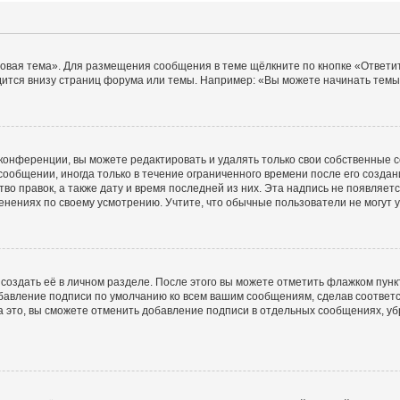
овая тема». Для размещения сообщения в теме щёлкните по кнопке «Ответит
ится внизу страниц форума или темы. Например: «Вы можете начинать темы»
конференции, вы можете редактировать и удалять только свои собственные 
ообщении, иногда только в течение ограниченного времени после его создани
во правок, а также дату и время последней из них. Эта надпись не появляе
енениях по своему усмотрению. Учтите, что обычные пользователи не могут уд
создать её в личном разделе. После этого вы можете отметить флажком пун
обавление подписи по умолчанию ко всем вашим сообщениям, сделав соотве
а это, вы сможете отменить добавление подписи в отдельных сообщениях, у