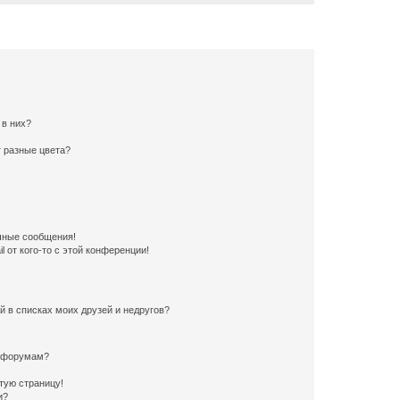
 в них?
 разные цвета?
чные сообщения!
 от кого-то с этой конференции!
й в списках моих друзей и недругов?
и форумам?
стую страницу!
и?