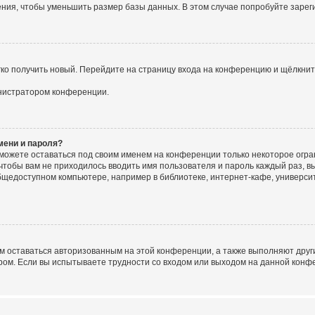
ия, чтобы уменьшить размер базы данных. В этом случае попробуйте зарегис
егко получить новый. Перейдите на страницу входа на конференцию и щёлкни
инистратором конференции.
мени и пароля?
сможете оставаться под своим именем на конференции только некоторое огран
 чтобы вам не приходилось вводить имя пользователя и пароль каждый раз, 
щедоступном компьютере, например в библиотеке, интернет-кафе, университе
ам оставаться авторизованным на этой конференции, а также выполняют друг
ом. Если вы испытываете трудности со входом или выходом на данной конфе