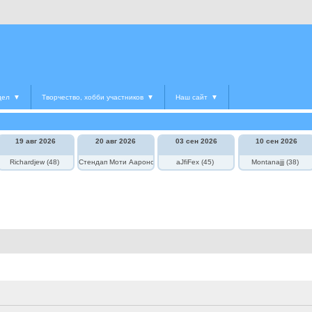
дел
▼
Творчество, хобби участников
▼
Наш сайт
▼
19 авг 2026
20 авг 2026
03 сен 2026
10 сен 2026
еская любовь"
Richardjew (48)
Стендап Моти Аароновича
aJfiFex (45)
Montanajjj (38)