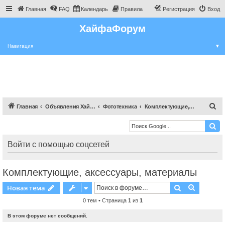
Главная
FAQ
Календарь
Правила
Регистрация
Вход
ХайфаФорум
Навигация
▼
П
Главная
Объявления Хайфы и крайот
Фототехника
Комплектующие, аксессуары, материалы
о
и
с
Войти с помощью соцсетей
к
Комплектующие, аксессуары, материалы
Поиск
Расшире
Новая тема
0 тем • Страница
1
из
1
В этом форуме нет сообщений.