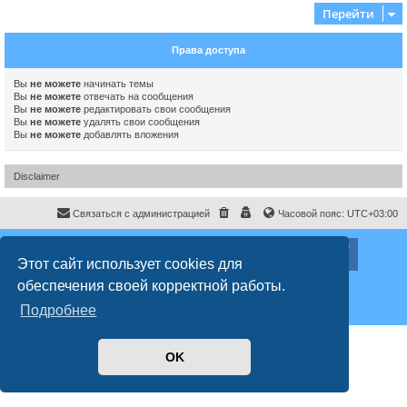
Перейти
Права доступа
Вы
не можете
начинать темы
Вы
не можете
отвечать на сообщения
Вы
не можете
редактировать свои сообщения
Вы
не можете
удалять свои сообщения
Вы
не можете
добавлять вложения
Disclaimer
Связаться с администрацией
Часовой пояс:
UTC+03:00
ХайфаФорум ©
haifaforum.com
Этот сайт использует cookies для
Создано на основе
phpBB
® Forum Software © phpBB Limited
обеспечения своей корректной работы.
Русская поддержка phpBB
Style
proflat
© 2017
Mazeltof
Подробнее
Конфиденциальность
|
Правила
OK