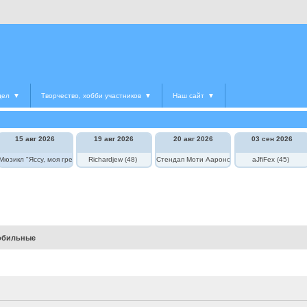
дел
▼
Творчество, хобби участников
▼
Наш сайт
▼
15 авг 2026
19 авг 2026
20 авг 2026
03 сен 2026
едведь в цирке"
Мюзикл "Яссу, моя греческая любовь"
Richardjew (48)
Стендап Моти Аароновича
aJfiFex (45)
обильные