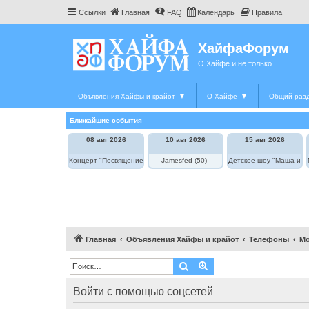
Ссылки
Главная
FAQ
Календарь
Правила
ХайфаФорум
О Хайфе и не только
Объявления Хайфы и крайот
▼
О Хайфе
▼
Общий раз
Ближайшие события
08 авг 2026
10 авг 2026
15 авг 2026
Концерт "Посвящение Элле Фицджеральд"
Jamesfed (50)
Детское шоу "Маша и М
Главная
Объявления Хайфы и крайот
Телефоны
М
Поиск
Расширенный поиск
Войти с помощью соцсетей