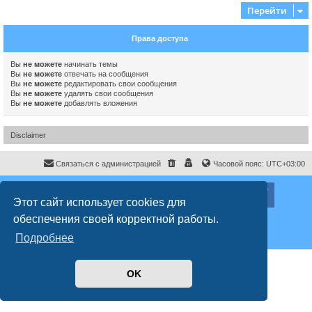
Перейти
Права доступа
Вы
не можете
начинать темы
Вы
не можете
отвечать на сообщения
Вы
не можете
редактировать свои сообщения
Вы
не можете
удалять свои сообщения
Вы
не можете
добавлять вложения
Disclaimer
Связаться с администрацией
Часовой пояс:
UTC+03:00
ХайфаФорум ©
haifaforum.com
Этот сайт использует cookies для
Создано на основе
phpBB
® Forum Software © phpBB Limited
обеспечения своей корректной работы.
Русская поддержка phpBB
Style
proflat
© 2017
Mazeltof
Подробнее
Конфиденциальность
|
Правила
OK