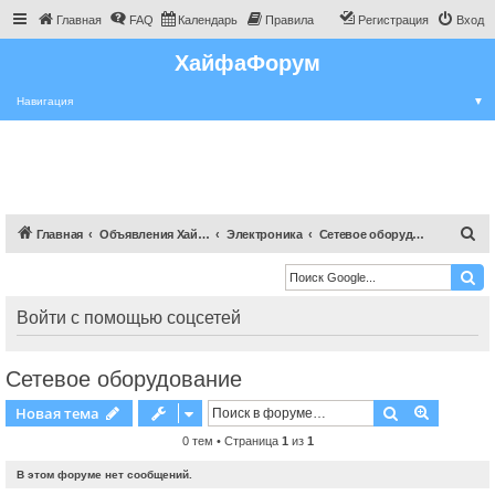
Главная
FAQ
Календарь
Правила
Регистрация
Вход
ХайфаФорум
Навигация
▼
П
Главная
Объявления Хайфы и крайот
Электроника
Сетевое оборудование
о
и
с
Войти с помощью соцсетей
к
Сетевое оборудование
Поиск
Расшире
Новая тема
0 тем • Страница
1
из
1
В этом форуме нет сообщений.