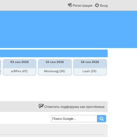
Регистрация
Вход
03 сен 2026
10 сен 2026
18 сен 2026
овича
aJfiFex (45)
Montanajjj (38)
Leah (29)
Отметить подфорумы как прочтённые