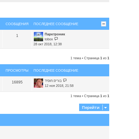
СООБЩЕНИЯ
ПОСЛЕДНЕЕ СООБЩЕНИЕ
Парктроник
1
П
tobox
е
28 окт 2018, 12:38
р
е
1 тема • Страница
1
из
1
й
т
и
ПРОСМОТРЫ
ПОСЛЕДНЕЕ СООБЩЕНИЕ
к
п
בוריס.חוסיד
16895
о
12 ноя 2018, 21:58
с
л
1 тема • Страница
1
из
1
е
д
Перейти
н
е
м
у
с
о
о