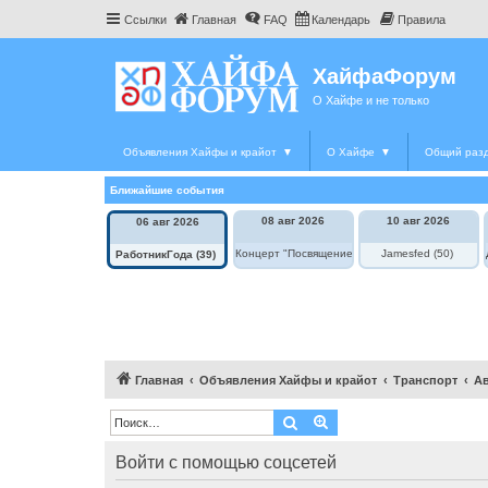
Ссылки
Главная
FAQ
Календарь
Правила
ХайфаФорум
О Хайфе и не только
Объявления Хайфы и крайот
▼
О Хайфе
▼
Общий раз
Ближайшие события
08 авг 2026
10 авг 2026
06 авг 2026
Концерт "Посвящение Элле Фицджеральд"
Jamesfed (50)
РаботникГода (39)
Главная
Объявления Хайфы и крайот
Транспорт
А
Поиск
Расширенный поиск
Войти с помощью соцсетей