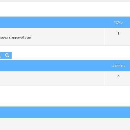
ТЕМЫ
1
уарах к автомобилям
Поиск
Расширенный поиск
ОТВЕТЫ
0