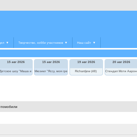
дел
▼
Творчество, хобби участников
▼
Наш сайт
▼
15 авг 2026
15 авг 2026
19 авг 2026
20 авг 2026
Детское шоу "Маша и Медведь в цирке"
Мюзикл "Яссу, моя греческая любовь"
Richardjew (48)
Стендап Моти Аарон
втомобили