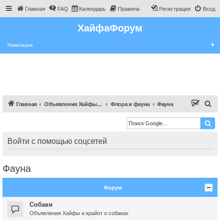
Главная
FAQ
Календарь
Правила
Регистрация
Вход
ХайфаФорум
Навигация
▼
П
Главная
Объявления Хайфы и крайот
Флора и фауна
Фауна
о
и
с
Войти с помощью соцсетей
к
Фауна
Форум
Собаки
Объявления Хайфы и крайот о собаках