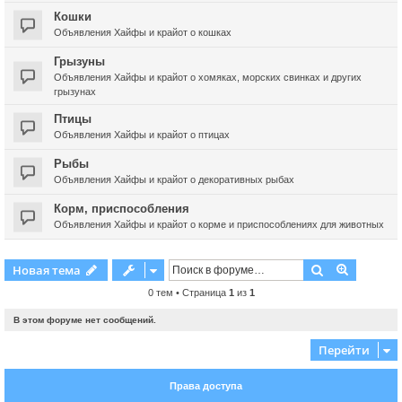
Кошки
Объявления Хайфы и крайот о кошках
Грызуны
Объявления Хайфы и крайот о хомяках, морских свинках и других
грызунах
Птицы
Объявления Хайфы и крайот о птицах
Рыбы
Объявления Хайфы и крайот о декоративных рыбах
Корм, приспособления
Объявления Хайфы и крайот о корме и приспособлениях для животных
Поиск
Расшире
Новая тема
0 тем • Страница
1
из
1
В этом форуме нет сообщений.
Перейти
Права доступа