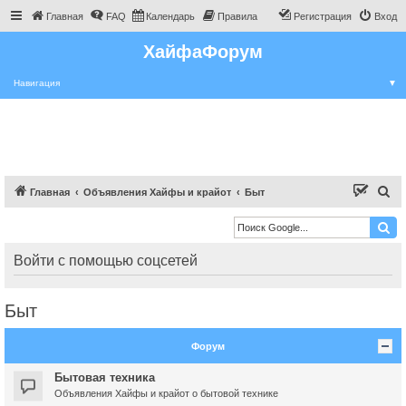
Главная
FAQ
Календарь
Правила
Регистрация
Вход
ХайфаФорум
Навигация
▼
П
Главная
Объявления Хайфы и крайот
Быт
о
и
с
Войти с помощью соцсетей
к
Быт
Форум
Бытовая техника
Объявления Хайфы и крайот о бытовой технике