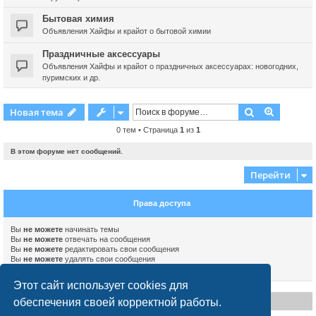
Бытовая химия
Объявления Хайфы и крайот о бытовой химии
Праздничные аксессуары
Объявления Хайфы и крайот о праздничных аксессуарах: новогодних,
пуримских и др.
Поиск
Расшире
Новая тема
0 тем • Страница
1
из
1
В этом форуме нет сообщений.
Перейти
Права доступа
Вы
не можете
начинать темы
Вы
не можете
отвечать на сообщения
Вы
не можете
редактировать свои сообщения
Вы
не можете
удалять свои сообщения
Вы
не можете
добавлять вложения
Этот сайт использует cookies для
обеспечения своей корректной работы.
Disclaimer