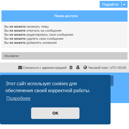
Перейти
Права доступа
Вы
не можете
начинать темы
Вы
не можете
отвечать на сообщения
Вы
не можете
редактировать свои сообщения
Вы
не можете
удалять свои сообщения
Вы
не можете
добавлять вложения
Disclaimer
Связаться с администрацией
Часовой пояс:
UTC+03:00
ХайфаФорум ©
haifaforum.com
Этот сайт использует cookies для
Создано на основе
phpBB
® Forum Software © phpBB Limited
обеспечения своей корректной работы.
Русская поддержка phpBB
Style
proflat
© 2017
Mazeltof
Подробнее
Конфиденциальность
|
Правила
OK