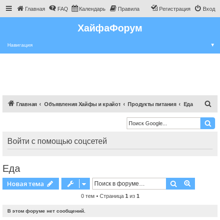
Главная
FAQ
Календарь
Правила
Регистрация
Вход
ХайфаФорум
Навигация
▼
П
Главная
Объявления Хайфы и крайот
Продукты питания
Еда
о
и
с
Войти с помощью соцсетей
к
Еда
Поиск
Расшире
Новая тема
0 тем • Страница
1
из
1
В этом форуме нет сообщений.