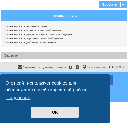
Перейти
Права доступа
Вы
не можете
начинать темы
Вы
не можете
отвечать на сообщения
Вы
не можете
редактировать свои сообщения
Вы
не можете
удалять свои сообщения
Вы
не можете
добавлять вложения
Disclaimer
Связаться с администрацией
Часовой пояс:
UTC+03:00
ХайфаФорум ©
haifaforum.com
Этот сайт использует cookies для
Создано на основе
phpBB
® Forum Software © phpBB Limited
обеспечения своей корректной работы.
Русская поддержка phpBB
Style
proflat
© 2017
Mazeltof
Подробнее
Конфиденциальность
|
Правила
OK