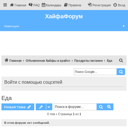
Главная
FAQ
Календарь
Правила
Регистрация
Вход
ХайфаФорум
Навигация
▼
П
Главная
Объявления Хайфы и крайот
Продукты питания
Еда
о
и
с
Войти с помощью соцсетей
к
Еда
Поиск
Расшире
Новая тема
0 тем • Страница
1
из
1
В этом форуме нет сообщений.