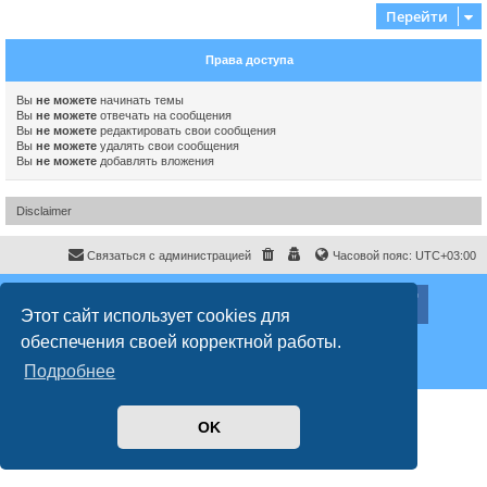
Перейти
Права доступа
Вы
не можете
начинать темы
Вы
не можете
отвечать на сообщения
Вы
не можете
редактировать свои сообщения
Вы
не можете
удалять свои сообщения
Вы
не можете
добавлять вложения
Disclaimer
Связаться с администрацией
Часовой пояс:
UTC+03:00
ХайфаФорум ©
haifaforum.com
Этот сайт использует cookies для
Создано на основе
phpBB
® Forum Software © phpBB Limited
обеспечения своей корректной работы.
Русская поддержка phpBB
Style
proflat
© 2017
Mazeltof
Подробнее
Конфиденциальность
|
Правила
OK