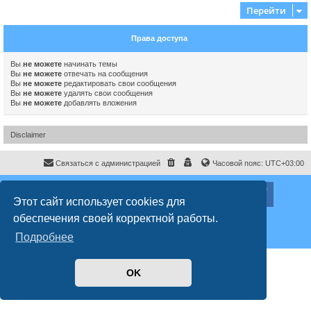
Перейти
Права доступа
Вы
не можете
начинать темы
Вы
не можете
отвечать на сообщения
Вы
не можете
редактировать свои сообщения
Вы
не можете
удалять свои сообщения
Вы
не можете
добавлять вложения
Disclaimer
Связаться с администрацией
Часовой пояс:
UTC+03:00
ХайфаФорум ©
haifaforum.com
Этот сайт использует cookies для
Создано на основе
phpBB
® Forum Software © phpBB Limited
обеспечения своей корректной работы.
Русская поддержка phpBB
Style
proflat
© 2017
Mazeltof
Подробнее
Конфиденциальность
|
Правила
OK