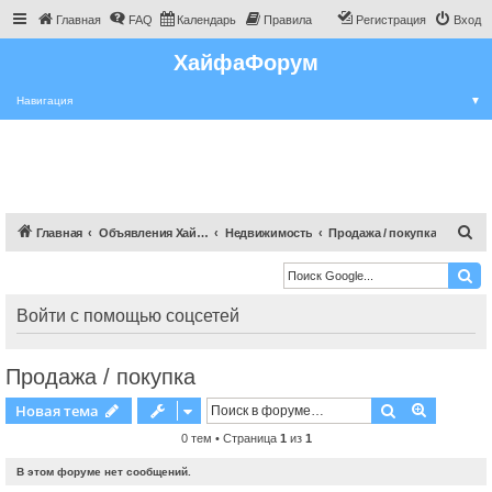
Главная
FAQ
Календарь
Правила
Регистрация
Вход
ХайфаФорум
Навигация
▼
П
Главная
Объявления Хайфы и крайот
Недвижимость
Продажа / покупка
о
и
с
Войти с помощью соцсетей
к
Продажа / покупка
Поиск
Расшире
Новая тема
0 тем • Страница
1
из
1
В этом форуме нет сообщений.