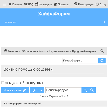
Главная
FAQ
Календарь
Правила
Регистрация
Вход
ХайфаФорум
Навигация
▼
П
Главная
Объявления Хайфы и крайот
Недвижимость
Продажа / покупка
о
и
с
Войти с помощью соцсетей
к
Продажа / покупка
Поиск
Расшире
Новая тема
0 тем • Страница
1
из
1
В этом форуме нет сообщений.