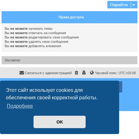
Перейти
Права доступа
Вы
не можете
начинать темы
Вы
не можете
отвечать на сообщения
Вы
не можете
редактировать свои сообщения
Вы
не можете
удалять свои сообщения
Вы
не можете
добавлять вложения
Disclaimer
Связаться с администрацией
Часовой пояс:
UTC+03:00
ХайфаФорум ©
haifaforum.com
Этот сайт использует cookies для
Создано на основе
phpBB
® Forum Software © phpBB Limited
обеспечения своей корректной работы.
Русская поддержка phpBB
Style
proflat
© 2017
Mazeltof
Подробнее
Конфиденциальность
|
Правила
OK