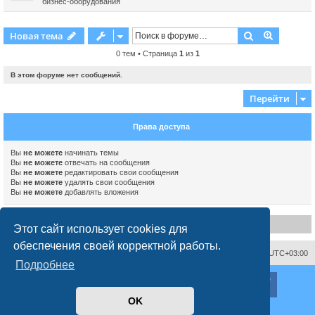
бизнес-оборудования
Поиск
Расшире
Новая тема
0 тем • Страница
1
из
1
В этом форуме нет сообщений.
Перейти
Права доступа
Вы
не можете
начинать темы
Вы
не можете
отвечать на сообщения
Вы
не можете
редактировать свои сообщения
Вы
не можете
удалять свои сообщения
Вы
не можете
добавлять вложения
Disclaimer
Этот сайт использует cookies для
обеспечения своей корректной работы.
Связаться с администрацией
Часовой пояс:
UTC+03:00
Подробнее
ХайфаФорум ©
haifaforum.com
Создано на основе
phpBB
® Forum Software © phpBB Limited
OK
Русская поддержка phpBB