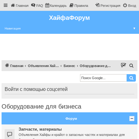
Главная
FAQ
Календарь
Правила
Регистрация
Вход
ХайфаФорум
Навигация
▼
П
Главная
Объявления Хайфы и крайот
Бизнес
Оборудование для бизнеса
о
и
с
Войти с помощью соцсетей
к
Оборудование для бизнеса
Форум
Запчасти, материалы
Объявления Хайфы и крайот о запасных частях и материалах для