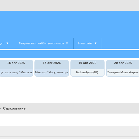
дел
▼
Творчество, хобби участников
▼
Наш сайт
▼
15 авг 2026
15 авг 2026
19 авг 2026
20 авг 2026
Детское шоу "Маша и Медведь в цирке"
Мюзикл "Яссу, моя греческая любовь"
Richardjew (48)
Стендап Моти Аарон
Страхование