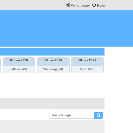
Регистрация
Вход
03 сен 2026
10 сен 2026
18 сен 2026
овича
aJfiFex (45)
Montanajjj (38)
Leah (29)