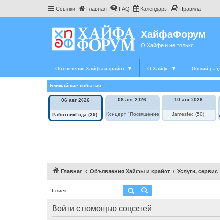
Ссылки
Главная
FAQ
Календарь
Правила
ХайфаФорум
О Хайфе и не только
Объявления Хайфы и крайот
▼
О Хайфе
▼
Общий раз
Ближайшие события
08 авг 2026
10 авг 2026
06 авг 2026
Концерт "Посвящение Элле Фицджеральд"
Jamesfed (50)
РаботникГода (39)
Главная
Объявления Хайфы и крайот
Услуги, сервис
Поиск
Расширенный поиск
Войти с помощью соцсетей