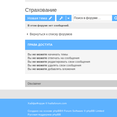
Страхование
Новая тема
В этом форуме нет сообщений.
Вернуться к списку форумов
ПРАВА ДОСТУПА
Вы
не можете
начинать темы
Вы
не можете
отвечать на сообщения
Вы
не можете
редактировать свои сообщения
Вы
не можете
удалять свои сообщения
Вы
не можете
добавлять вложения
Disclaimer
ХайфаФорум ©
haifaforum.com
Создано на основе
phpBB
® Forum Software © phpBB Limited
Русская поддержка phpBB