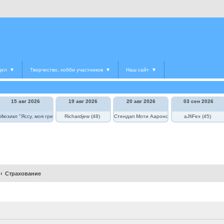
дел
▼
Творчество, хобби участников
▼
Наш сайт
▼
15 авг 2026
19 авг 2026
20 авг 2026
03 сен 2026
едведь в цирке"
Мюзикл "Яссу, моя греческая любовь"
Richardjew (48)
Стендап Моти Аароновича
aJfiFex (45)
Страхование