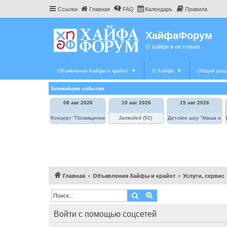
Ссылки
Главная
FAQ
Календарь
Правила
ХайфаФорум
О Хайфе и не только
Объявления Хайфы и крайот
▼
О Хайфе
▼
Общий раз
Ближайшие события
08 авг 2026
10 авг 2026
15 авг 2026
Концерт "Посвящение Элле Фицджеральд"
Jamesfed (50)
Детское шоу "Маша и М
Главная
Объявления Хайфы и крайот
Услуги, сервис
Поиск
Расширенный поиск
Войти с помощью соцсетей