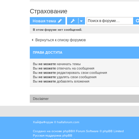
Страхование
Новая тема
В этом форуме нет сообщений.
Вернуться к списку форумов
ПРАВА ДОСТУПА
Вы
не можете
начинать темы
Вы
не можете
отвечать на сообщения
Вы
не можете
редактировать свои сообщения
Вы
не можете
удалять свои сообщения
Вы
не можете
добавлять вложения
Disclaimer
ХайфаФорум ©
haifaforum.com
Создано на основе
phpBB
® Forum Software © phpBB Limited
Русская поддержка phpBB