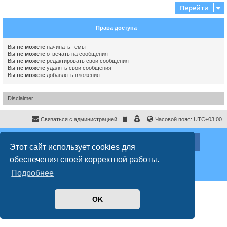
Перейти
Права доступа
Вы
не можете
начинать темы
Вы
не можете
отвечать на сообщения
Вы
не можете
редактировать свои сообщения
Вы
не можете
удалять свои сообщения
Вы
не можете
добавлять вложения
Disclaimer
Связаться с администрацией
Часовой пояс:
UTC+03:00
ХайфаФорум ©
haifaforum.com
Этот сайт использует cookies для
Создано на основе
phpBB
® Forum Software © phpBB Limited
обеспечения своей корректной работы.
Русская поддержка phpBB
Style
proflat
© 2017
Mazeltof
Подробнее
Конфиденциальность
|
Правила
OK