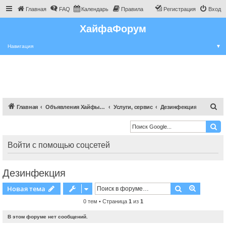
Главная
FAQ
Календарь
Правила
Регистрация
Вход
ХайфаФорум
Навигация
▼
П
Главная
Объявления Хайфы и крайот
Услуги, сервис
Дезинфекция
о
и
с
Войти с помощью соцсетей
к
Дезинфекция
Поиск
Расшире
Новая тема
0 тем • Страница
1
из
1
В этом форуме нет сообщений.