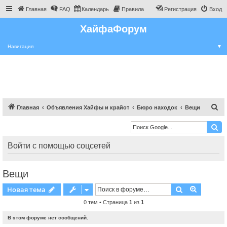
Главная
FAQ
Календарь
Правила
Регистрация
Вход
ХайфаФорум
Навигация
▼
П
Главная
Объявления Хайфы и крайот
Бюро находок
Вещи
о
и
с
Войти с помощью соцсетей
к
Вещи
Поиск
Расшире
Новая тема
0 тем • Страница
1
из
1
В этом форуме нет сообщений.