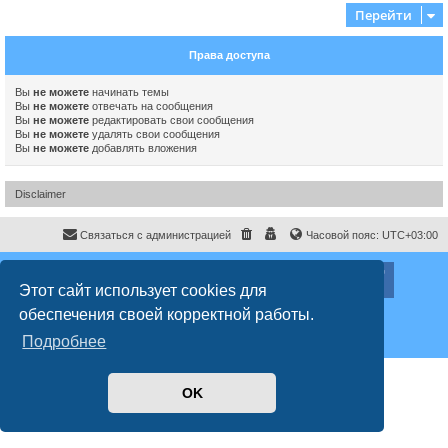
Перейти
Права доступа
Вы
не можете
начинать темы
Вы
не можете
отвечать на сообщения
Вы
не можете
редактировать свои сообщения
Вы
не можете
удалять свои сообщения
Вы
не можете
добавлять вложения
Disclaimer
Связаться с администрацией
Часовой пояс:
UTC+03:00
ХайфаФорум ©
haifaforum.com
Этот сайт использует cookies для
Создано на основе
phpBB
® Forum Software © phpBB Limited
обеспечения своей корректной работы.
Русская поддержка phpBB
Style
proflat
© 2017
Mazeltof
Подробнее
Конфиденциальность
|
Правила
OK