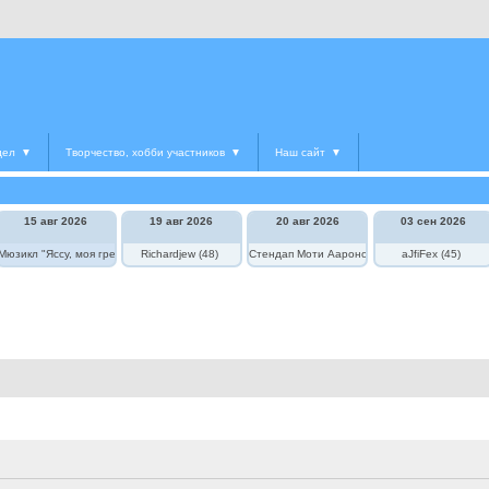
дел
▼
Творчество, хобби участников
▼
Наш сайт
▼
15 авг 2026
19 авг 2026
20 авг 2026
03 сен 2026
едведь в цирке"
Мюзикл "Яссу, моя греческая любовь"
Richardjew (48)
Стендап Моти Аароновича
aJfiFex (45)