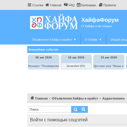
Ссылки
Главная
FAQ
Календарь
Правила
ХайфаФорум
О Хайфе и не только
Объявления Хайфы и крайот
▼
О Хайфе
▼
Общий раз
Ближайшие события
08 авг 2026
10 авг 2026
15 авг 2026
Концерт "Посвящение Элле Фицджеральд"
Jamesfed (50)
Детское шоу "Маша и М
Главная
Объявления Хайфы и крайот
Аудиотехника
Поиск
Расширенный поиск
Войти с помощью соцсетей