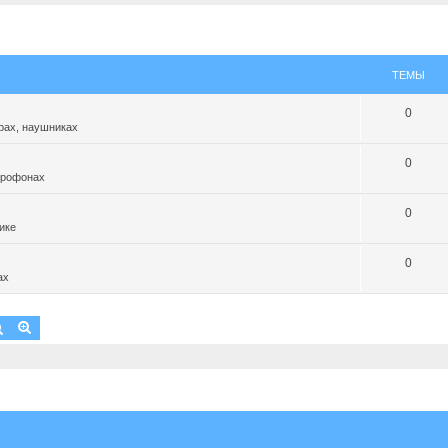
ТЕМЫ
0
рах, наушниках
0
крофонах
0
ике
0
ах
Поиск
Расширенный поиск