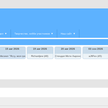
дел
▼
Творчество, хобби участников
▼
Наш сайт
▼
15 авг 2026
19 авг 2026
20 авг 2026
03 сен 2026
едведь в цирке"
Мюзикл "Яссу, моя греческая любовь"
Richardjew (48)
Стендап Моти Аароновича
aJfiFex (45)