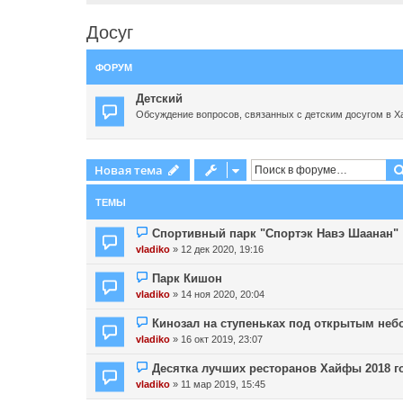
Досуг
ФОРУМ
Детский
Обсуждение вопросов, связанных с детским досугом в 
Новая тема
ТЕМЫ
Спортивный парк "Спортэк Навэ Шаанан"
vladiko
» 12 дек 2020, 19:16
Парк Кишон
vladiko
» 14 ноя 2020, 20:04
Кинозал на ступеньках под открытым неб
vladiko
» 16 окт 2019, 23:07
Десятка лучших ресторанов Хайфы 2018 г
vladiko
» 11 мар 2019, 15:45