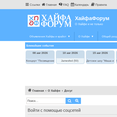
Ссылки
Главная
FAQ
Календарь
Правила
ХайфаФорум
О Хайфе и не только
Объявления Хайфы и крайот
▼
О Хайфе
▼
Общий раз
Ближайшие события
08 авг 2026
10 авг 2026
15 авг 2026
Концерт "Посвящение Элле Фицджеральд"
Jamesfed (50)
Детское шоу "Маша и М
Главная
О Хайфе
Досуг
Поиск
Расширенный поиск
Войти с помощью соцсетей