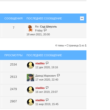
СООБЩЕНИЯ
ПОСЛЕДНЕЕ СООБЩЕНИЕ
Re:
Сад Шмуэль
7
П
Friday
е
18 июл 2021, 20:00
р
е
4 темы • Страница
1
из
1
й
т
и
ПРОСМОТРЫ
ПОСЛЕДНЕЕ СООБЩЕНИЕ
к
п
vladiko
2534
о
12 дек 2020, 19:16
с
л
Давид Маркович
2613
е
17 ноя 2020, 22:40
д
н
vladiko
2479
е
16 окт 2019, 23:07
м
у
vladiko
с
2907
11 мар 2019, 15:45
о
о