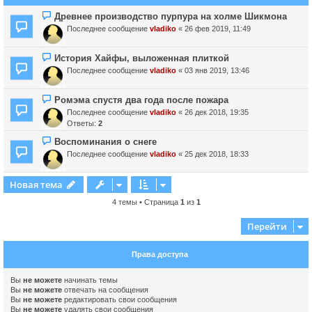
Древнее производство пурпура на холме Шикмона
Последнее сообщение
vladiko
«
26 фев 2019, 11:49
История Хайфы, выложенная плиткой
Последнее сообщение
vladiko
«
03 янв 2019, 13:46
Ромэма спустя два года после пожара
Последнее сообщение
vladiko
«
26 дек 2018, 19:35
Ответы:
2
Воспоминания о снеге
Последнее сообщение
vladiko
«
25 дек 2018, 18:33
Новая тема
4 темы • Страница
1
из
1
Перейти
Права доступа
Вы
не можете
начинать темы
Вы
не можете
отвечать на сообщения
Вы
не можете
редактировать свои сообщения
Вы
не можете
удалять свои сообщения