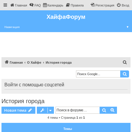
Главная
FAQ
Календарь
Правила
Регистрация
Вход
ХайфаФорум
Навигация
▼
П
Главная
О Хайфе
История города
о
и
с
Войти с помощью соцсетей
к
История города
Поиск
Расшире
Новая тема
4 темы • Страница
1
из
1
Темы