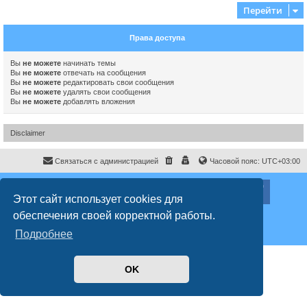
Перейти
Права доступа
Вы
не можете
начинать темы
Вы
не можете
отвечать на сообщения
Вы
не можете
редактировать свои сообщения
Вы
не можете
удалять свои сообщения
Вы
не можете
добавлять вложения
Disclaimer
Связаться с администрацией
Часовой пояс:
UTC+03:00
ХайфаФорум ©
haifaforum.com
Этот сайт использует cookies для
Создано на основе
phpBB
® Forum Software © phpBB Limited
обеспечения своей корректной работы.
Русская поддержка phpBB
Style
proflat
© 2017
Mazeltof
Подробнее
Конфиденциальность
|
Правила
OK