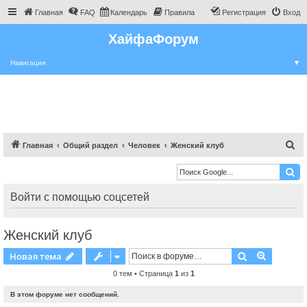
Главная
FAQ
Календарь
Правила
Регистрация
Вход
ХайфаФорум
Навигация
▼
П
Главная
Общий раздел
Человек
Женский клуб
о
и
с
Войти с помощью соцсетей
к
Женский клуб
Поиск
Расшире
Новая тема
0 тем • Страница
1
из
1
В этом форуме нет сообщений.