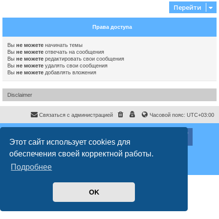
Перейти
Права доступа
Вы
не можете
начинать темы
Вы
не можете
отвечать на сообщения
Вы
не можете
редактировать свои сообщения
Вы
не можете
удалять свои сообщения
Вы
не можете
добавлять вложения
Disclaimer
Связаться с администрацией
Часовой пояс:
UTC+03:00
ХайфаФорум ©
haifaforum.com
Этот сайт использует cookies для
Создано на основе
phpBB
® Forum Software © phpBB Limited
обеспечения своей корректной работы.
Русская поддержка phpBB
Style
proflat
© 2017
Mazeltof
Подробнее
Конфиденциальность
|
Правила
OK