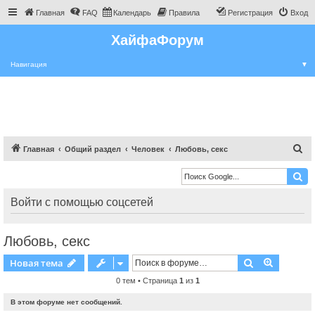
Главная
FAQ
Календарь
Правила
Регистрация
Вход
ХайфаФорум
Навигация
▼
П
Главная
Общий раздел
Человек
Любовь, секс
о
и
с
Войти с помощью соцсетей
к
Любовь, секс
Поиск
Расшире
Новая тема
0 тем • Страница
1
из
1
В этом форуме нет сообщений.