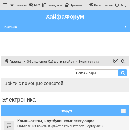
Главная
FAQ
Календарь
Правила
Регистрация
Вход
ХайфаФорум
Навигация
▼
П
Главная
Объявления Хайфы и крайот
Электроника
о
и
с
Войти с помощью соцсетей
к
Электроника
Форум
Компьютеры, ноутбуки, комплектующие
Объявления Хайфы и крайот о компьютерах, ноутбуках и