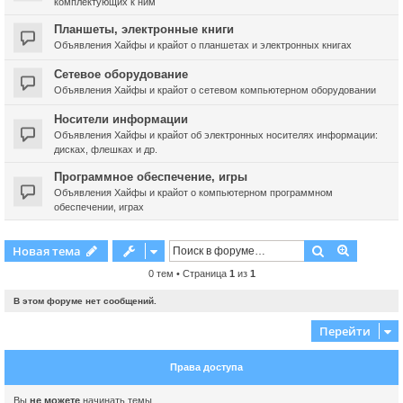
комплектующих к ним
Планшеты, электронные книги
Объявления Хайфы и крайот о планшетах и электронных книгах
Сетевое оборудование
Объявления Хайфы и крайот о сетевом компьютерном оборудовании
Носители информации
Объявления Хайфы и крайот об электронных носителях информации:
дисках, флешках и др.
Программное обеспечение, игры
Объявления Хайфы и крайот о компьютерном программном
обеспечении, играх
Поиск
Расшире
Новая тема
0 тем • Страница
1
из
1
В этом форуме нет сообщений.
Перейти
Права доступа
Вы
не можете
начинать темы