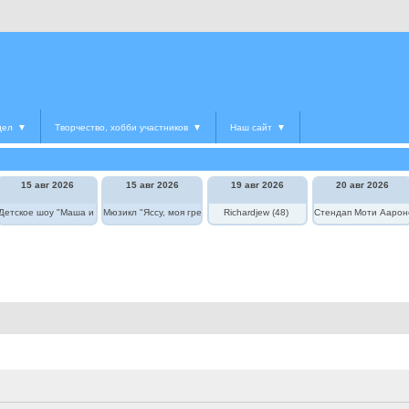
дел
▼
Творчество, хобби участников
▼
Наш сайт
▼
15 авг 2026
15 авг 2026
19 авг 2026
20 авг 2026
Детское шоу "Маша и Медведь в цирке"
Мюзикл "Яссу, моя греческая любовь"
Richardjew (48)
Стендап Моти Аарон