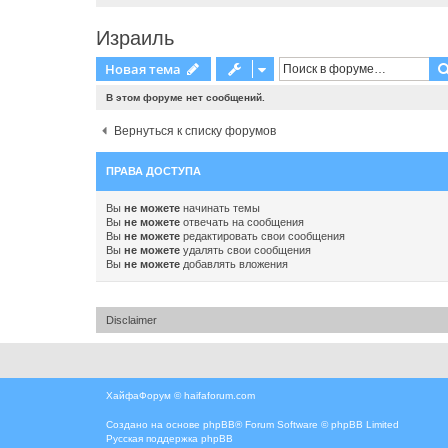
Израиль
Новая тема
В этом форуме нет сообщений.
Вернуться к списку форумов
ПРАВА ДОСТУПА
Вы
не можете
начинать темы
Вы
не можете
отвечать на сообщения
Вы
не можете
редактировать свои сообщения
Вы
не можете
удалять свои сообщения
Вы
не можете
добавлять вложения
Disclaimer
ХайфаФорум ©
haifaforum.com
Создано на основе
phpBB
® Forum Software © phpBB Limited
Русская поддержка phpBB