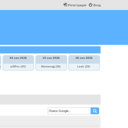
Регистрация
Вход
03 сен 2026
10 сен 2026
18 сен 2026
овича
aJfiFex (45)
Montanajjj (38)
Leah (29)