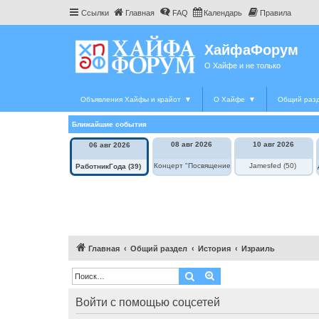
Ссылки
Главная
FAQ
Календарь
Правила
ХайфаФорум
О Хайфе и не только
Объявления Хайфы и крайот
▼
О Хайфе
▼
Общий раз
Ближайшие события
08 авг 2026
10 авг 2026
06 авг 2026
Концерт "Посвящение Элле Фицджеральд"
Jamesfed (50)
РаботникГода (39)
Главная
Общий раздел
История
Израиль
Поиск
Расширенный поиск
Войти с помощью соцсетей