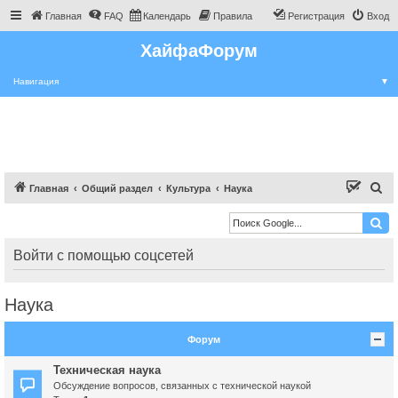
Главная
FAQ
Календарь
Правила
Регистрация
Вход
ХайфаФорум
Навигация
▼
П
Главная
Общий раздел
Культура
Наука
о
и
с
Войти с помощью соцсетей
к
Наука
Форум
Техническая наука
Обсуждение вопросов, связанных с технической наукой