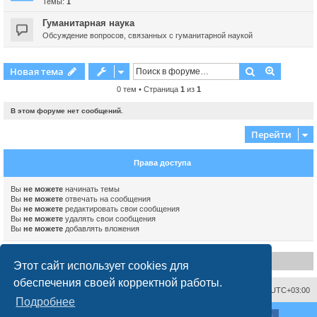
Темы:
1
Гуманитарная наука
Обсуждение вопросов, связанных с гуманитарной наукой
Поиск
Расшире
Новая тема
0 тем • Страница
1
из
1
В этом форуме нет сообщений.
Перейти
Права доступа
Вы
не можете
начинать темы
Вы
не можете
отвечать на сообщения
Вы
не можете
редактировать свои сообщения
Вы
не можете
удалять свои сообщения
Вы
не можете
добавлять вложения
Disclaimer
Этот сайт использует cookies для
обеспечения своей корректной работы.
Связаться с администрацией
Часовой пояс:
UTC+03:00
Подробнее
ХайфаФорум ©
haifaforum.com