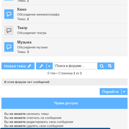
Темы:
2
Кино
Обсуждение кинематографа
Темы:
2
Театр
Обсуждение театра
Музыка
Обсуждение музыки
Темы:
3
Поиск
Расшире
Новая тема
0 тем • Страница
1
из
1
В этом форуме нет сообщений.
Перейти
Права доступа
Вы
не можете
начинать темы
Вы
не можете
отвечать на сообщения
Вы
не можете
редактировать свои сообщения
Вы
не можете
удалять свои сообщения