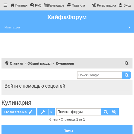
Главная
FAQ
Календарь
Правила
Регистрация
Вход
ХайфаФорум
Навигация
▼
П
Главная
Общий раздел
Кулинария
о
и
с
Войти с помощью соцсетей
к
Кулинария
Поиск
Расшире
Новая тема
6 тем • Страница
1
из
1
Темы