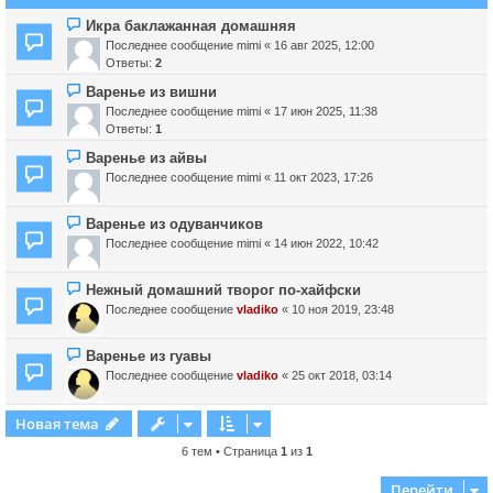
Икра баклажанная домашняя
Последнее сообщение
mimi
«
16 авг 2025, 12:00
Ответы:
2
Варенье из вишни
Последнее сообщение
mimi
«
17 июн 2025, 11:38
Ответы:
1
Варенье из айвы
Последнее сообщение
mimi
«
11 окт 2023, 17:26
Варенье из одуванчиков
Последнее сообщение
mimi
«
14 июн 2022, 10:42
Нежный домашний творог по-хайфски
Последнее сообщение
vladiko
«
10 ноя 2019, 23:48
Варенье из гуавы
Последнее сообщение
vladiko
«
25 окт 2018, 03:14
Новая тема
6 тем • Страница
1
из
1
Перейти