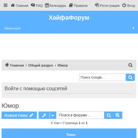
Главная
FAQ
Календарь
Правила
Регистрация
Вход
ХайфаФорум
Навигация
▼
П
Главная
Общий раздел
Юмор
о
и
с
Войти с помощью соцсетей
к
Юмор
Поиск
Расшире
Новая тема
6 тем • Страница
1
из
1
Темы