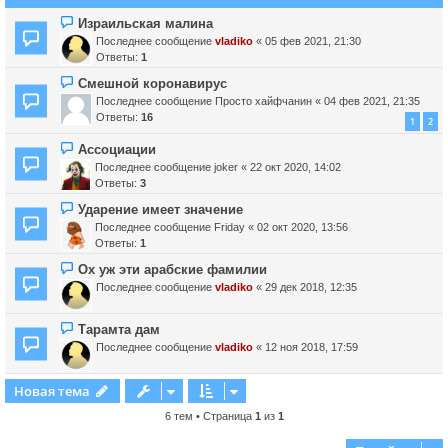
Израильская малина
Последнее сообщение
vladiko
«
05 фев 2021, 21:30
Ответы:
1
Смешной коронавирус
Последнее сообщение
Просто хайфчанин
«
04 фев 2021, 21:35
Ответы:
16
1
2
Ассоциации
Последнее сообщение
joker
«
22 окт 2020, 14:02
Ответы:
3
Ударение имеет значение
Последнее сообщение
Friday
«
02 окт 2020, 13:56
Ответы:
1
Ох уж эти арабские фамилии
Последнее сообщение
vladiko
«
29 дек 2018, 12:35
Тарамта дам
Последнее сообщение
vladiko
«
12 ноя 2018, 17:59
Новая тема
6 тем • Страница
1
из
1