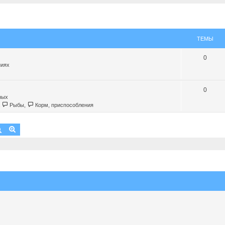
ТЕМЫ
0
ниях
0
ных
,
Рыбы
,
Корм, приспособления
Поиск
Расширенный поиск