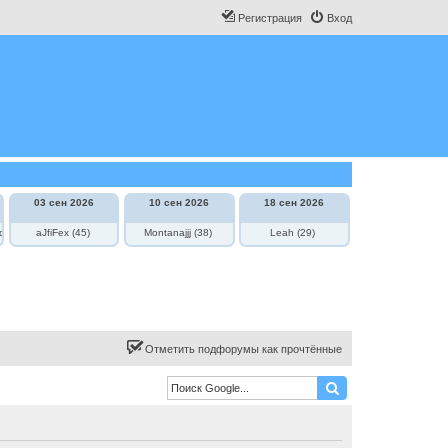
Регистрация
Вход
03 сен 2026
10 сен 2026
18 сен 2026
овича
aJfiFex (45)
Montanajjj (38)
Leah (29)
Отметить подфорумы как прочтённые