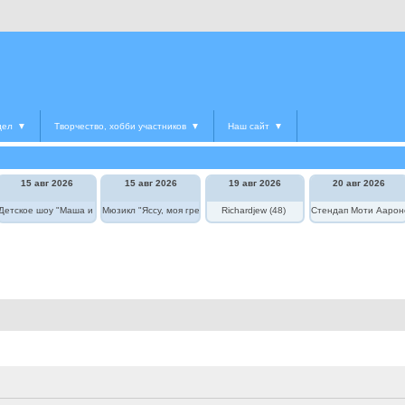
дел
▼
Творчество, хобби участников
▼
Наш сайт
▼
15 авг 2026
15 авг 2026
19 авг 2026
20 авг 2026
Детское шоу "Маша и Медведь в цирке"
Мюзикл "Яссу, моя греческая любовь"
Richardjew (48)
Стендап Моти Аарон