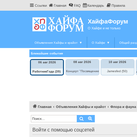
Ссылки
Главная
FAQ
Календарь
Правила
ХайфаФорум
О Хайфе и не только
Объявления Хайфы и крайот
▼
О Хайфе
▼
Общий раз
Ближайшие события
08 авг 2026
10 авг 2026
06 авг 2026
Концерт "Посвящение Элле Фицджеральд"
Jamesfed (50)
РаботникГода (39)
Главная
Объявления Хайфы и крайот
Флора и фауна
Поиск
Расширенный поиск
Войти с помощью соцсетей