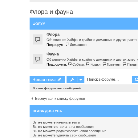
Флора и фауна
ФОРУМ
Флора
Объявления Хайфы и крайот о домашних и других расте
Подфорум:
Домашняя
Фауна
Объявления Хайфы и крайот о домашних и других живот
Подфорумы:
Собаки
,
Кошки
,
Грызуны
,
Птицы
Новая тема
В этом форуме нет сообщений.
Вернуться к списку форумов
ПРАВА ДОСТУПА
Вы
не можете
начинать темы
Вы
не можете
отвечать на сообщения
Вы
не можете
редактировать свои сообщения
Вы
не можете
удалять свои сообщения