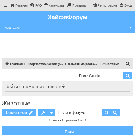
Главная
FAQ
Календарь
Правила
Регистрация
Вход
ХайфаФорум
Навигация
▼
П
Главная
Творчество, хобби участников
Домашние растения, животные
Животные
о
и
с
Войти с помощью соцсетей
к
Животные
Поиск
Расшире
Новая тема
1 тема • Страница
1
из
1
Темы