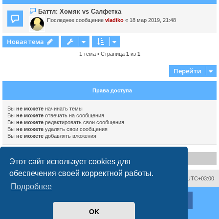
Баттл: Хомяк vs Салфетка
Последнее сообщение
vladiko
«
18 мар 2019, 21:48
Новая тема
1 тема • Страница
1
из
1
Перейти
Права доступа
Вы
не можете
начинать темы
Вы
не можете
отвечать на сообщения
Вы
не можете
редактировать свои сообщения
Вы
не можете
удалять свои сообщения
Вы
не можете
добавлять вложения
Disclaimer
Этот сайт использует cookies для
обеспечения своей корректной работы.
Связаться с администрацией
Часовой пояс:
UTC+03:00
Подробнее
ХайфаФорум ©
haifaforum.com
Создано на основе
phpBB
® Forum Software © phpBB Limited
OK
Русская поддержка phpBB