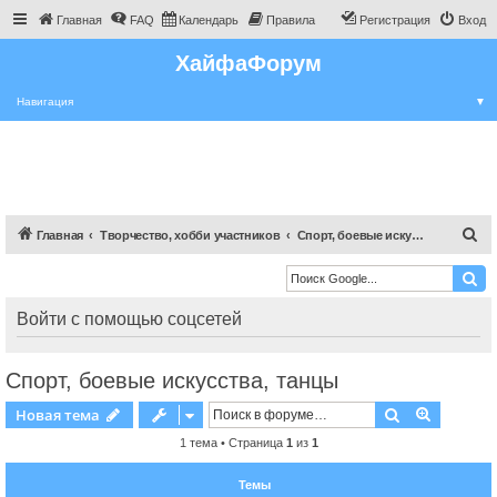
Главная
FAQ
Календарь
Правила
Регистрация
Вход
ХайфаФорум
Навигация
▼
П
Главная
Творчество, хобби участников
Спорт, боевые искусства, танцы
о
и
с
Войти с помощью соцсетей
к
Спорт, боевые искусства, танцы
Поиск
Расшире
Новая тема
1 тема • Страница
1
из
1
Темы