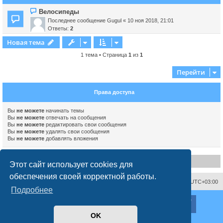
Велосипеды
Последнее сообщение
Gugul
«
10 ноя 2018, 21:01
Ответы:
2
Новая тема
1 тема • Страница
1
из
1
Перейти
Права доступа
Вы
не можете
начинать темы
Вы
не можете
отвечать на сообщения
Вы
не можете
редактировать свои сообщения
Вы
не можете
удалять свои сообщения
Вы
не можете
добавлять вложения
Disclaimer
Этот сайт использует cookies для
обеспечения своей корректной работы.
Связаться с администрацией
Часовой пояс:
UTC+03:00
Подробнее
ХайфаФорум ©
haifaforum.com
Создано на основе
phpBB
® Forum Software © phpBB Limited
OK
Русская поддержка phpBB