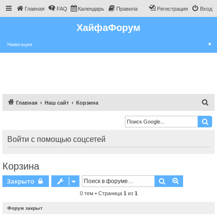
Главная
FAQ
Календарь
Правила
Регистрация
Вход
ХайфаФорум
Навигация
▼
П
Главная
Наш сайт
Корзина
о
и
с
Войти с помощью соцсетей
к
Корзина
Поиск
Расширенн
Закрыто
0 тем • Страница
1
из
1
Форум закрыт