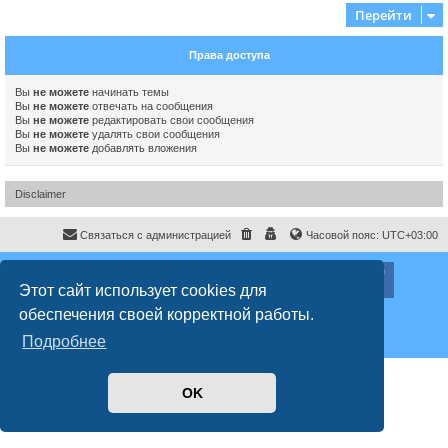
Перейти
Права доступа
Вы
не можете
начинать темы
Вы
не можете
отвечать на сообщения
Вы
не можете
редактировать свои сообщения
Вы
не можете
удалять свои сообщения
Вы
не можете
добавлять вложения
Disclaimer
Связаться с администрацией
Часовой пояс:
UTC+03:00
ХайфаФорум ©
haifaforum.com
Этот сайт использует cookies для
Создано на основе
phpBB
® Forum Software © phpBB Limited
обеспечения своей корректной работы.
Русская поддержка phpBB
Style
proflat
© 2017
Mazeltof
Подробнее
Конфиденциальность
|
Правила
OK