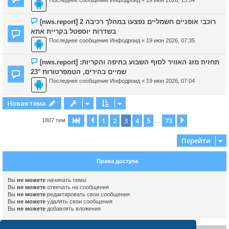
Последнее сообщение
Инфодроид
«
19 июн 2026, 13:54
[nws.report] 2 רוכבי אופניים חשמליים נפצעו במהלך רכיבה
בשדרות יוספטל בקריית אתא
Последнее сообщение
Инфодроид
«
19 июн 2026, 07:35
[nws.report] תחזית מזג האוויר לסוף השבוע בחיפה והקריות:
שמיים בהירים, הטמפרטורות 23°
Последнее сообщение
Инфодроид
«
19 июн 2026, 07:04
Новая тема
1
2
3
4
5
73
Страница
Пред.
3
из
73
След.
1807 тем
…
Перейти
Права доступа
Вы
не можете
начинать темы
Вы
не можете
отвечать на сообщения
Вы
не можете
редактировать свои сообщения
Вы
не можете
удалять свои сообщения
Вы
не можете
добавлять вложения