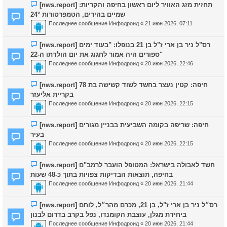
[nws.report] תחזית מזג האוויר ליום ראשון בחיפה והקריות:
שמיים בהירים, הטמפרטורות 24°
Последнее сообщение
Инфодроид
«
21 июн 2026, 07:11
[nws.report] רס"ל ניר בן ארי ז"ל בן 21 בנופלו: "בעוד ימים
ספורים היה אמור לחגוג את יום הולדתו ה-22"
Последнее сообщение
Инфодроид
«
20 июн 2026, 22:46
[nws.report] חיפה: קטין נעצר בחשד לשוד קשישה בת 78
בקריית אליעזר
Последнее сообщение
Инфодроид
«
20 июн 2026, 22:15
[nws.report] חיפה: שריפה בקומה השביעית בבניין מגורים
בעיר
Последнее сообщение
Инфодроид
«
20 июн 2026, 22:15
[nws.report] חשד לאבולה בישראל: המטופל הועבר לרמב"ם
בחיפה, תוצאות הבדיקות צפויות בתוך כ-48 שעות
Последнее сообщение
Инфодроид
«
20 июн 2026, 21:44
[nws.report] רס״ל ניר בן ארי ז"ל, בן 21, מכרם מהר״ל, לוחם
ביחידת מגלן, עוצבת הקומנדו, נפל בקרב בדרום לבנון
Последнее сообщение
Инфодроид
«
20 июн 2026, 21:44