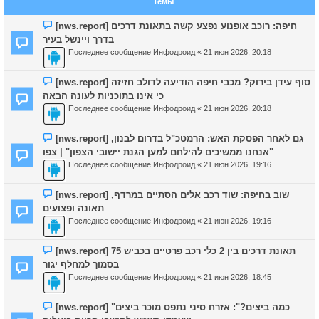
Темы
[nws.report] חיפה: רוכב אופנוע נפצע קשה בתאונת דרכים
בדרך ויינשל בעיר
Последнее сообщение
Инфодроид
«
21 июн 2026, 20:18
[nws.report] סוף עידן בירוק? מכבי חיפה הודיעה לדולב חזיזה
כי אינו בתוכניות לעונה הבאה
Последнее сообщение
Инфодроид
«
21 июн 2026, 20:18
[nws.report] גם לאחר הפסקת האש: הרמטכ"ל בדרום לבנון,
"אנחנו ממשיכים להילחם למען הגנת יישובי הצפון" | צפו
Последнее сообщение
Инфодроид
«
21 июн 2026, 19:16
[nws.report] שוב בחיפה: שוד רכב אלים הסתיים במרדף,
תאונה ופצועים
Последнее сообщение
Инфодроид
«
21 июн 2026, 19:16
[nws.report] תאונת דרכים בין 2 כלי רכב פרטיים בכביש 75
בסמוך למחלף יגור
Последнее сообщение
Инфодроид
«
21 июн 2026, 18:45
[nws.report] "כמה ביצים?": אזרח סיני נתפס מוכר ביצים