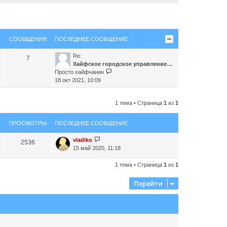
СООБЩЕНИЯ
ПОСЛЕДНЕЕ СООБЩЕНИЕ
Re:
7
Хайфское городское управление…
П
Просто хайфчанин
е
18 окт 2021, 10:09
р
е
1 тема • Страница
1
из
1
й
т
и
ПРОСМОТРЫ
ПОСЛЕДНЕЕ СООБЩЕНИЕ
к
п
vladiko
2536
о
15 май 2020, 11:18
с
л
1 тема • Страница
1
из
1
е
д
Перейти
н
е
м
у
с
о