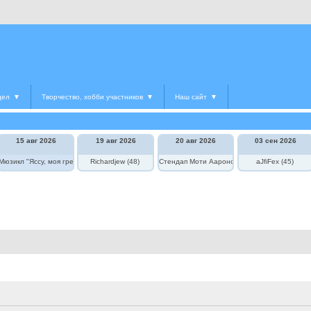
дел
▼
Творчество, хобби участников
▼
Наш сайт
▼
15 авг 2026
19 авг 2026
20 авг 2026
03 сен 2026
едведь в цирке"
Мюзикл "Яссу, моя греческая любовь"
Richardjew (48)
Стендап Моти Аароновича
aJfiFex (45)