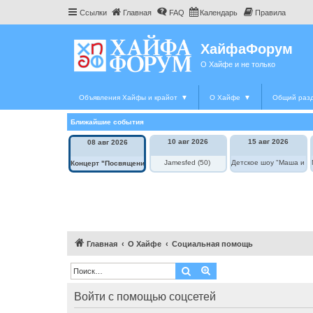
Ссылки
Главная
FAQ
Календарь
Правила
ХайфаФорум
О Хайфе и не только
Объявления Хайфы и крайот
▼
О Хайфе
▼
Общий раз
Ближайшие события
10 авг 2026
15 авг 2026
08 авг 2026
Jamesfed (50)
Детское шоу "Маша и М
Концерт "Посвящение Элле Фицджеральд"
Главная
О Хайфе
Социальная помощь
Поиск
Расширенный поиск
Войти с помощью соцсетей