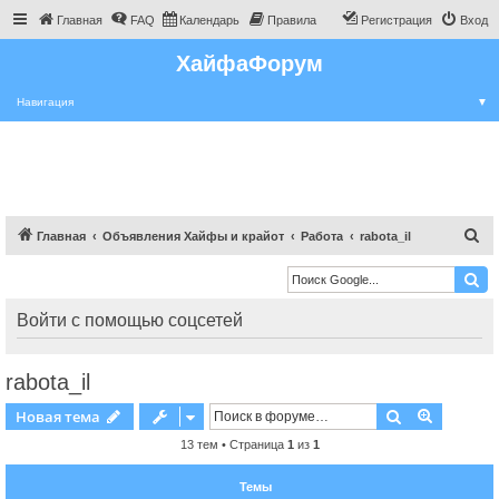
Главная
FAQ
Календарь
Правила
Регистрация
Вход
ХайфаФорум
Навигация
▼
П
Главная
Объявления Хайфы и крайот
Работа
rabota_il
о
и
с
Войти с помощью соцсетей
к
rabota_il
Поиск
Расшире
Новая тема
13 тем • Страница
1
из
1
Темы