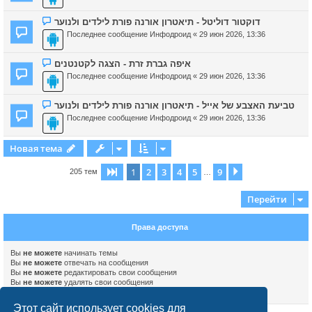
דוקטור דוליטל - תיאטרון אורנה פורת לילדים ולנוער
Последнее сообщение
Инфодроид
«
29 июн 2026, 13:36
איפה גברת זרת - הצגה לקטנטנים
Последнее сообщение
Инфодроид
«
29 июн 2026, 13:36
טביעת האצבע של אייל - תיאטרון אורנה פורת לילדים ולנוער
Последнее сообщение
Инфодроид
«
29 июн 2026, 13:36
Новая тема
1
2
3
4
5
9
Страница
1
из
9
След.
205 тем
…
Перейти
Права доступа
Вы
не можете
начинать темы
Вы
не можете
отвечать на сообщения
Вы
не можете
редактировать свои сообщения
Вы
не можете
удалять свои сообщения
Вы
не можете
добавлять вложения
Этот сайт использует cookies для