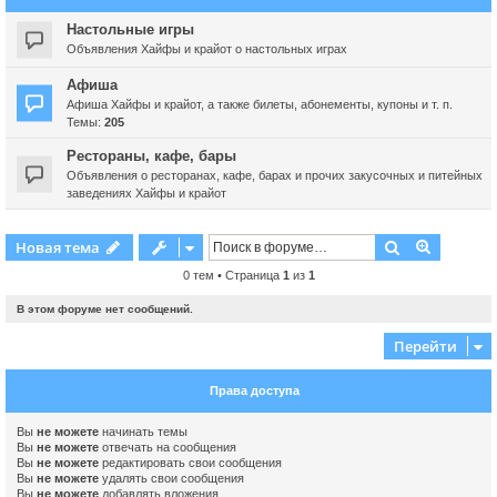
Настольные игры
Объявления Хайфы и крайот о настольных играх
Афиша
Афиша Хайфы и крайот, а также билеты, абонементы, купоны и т. п.
Темы:
205
Рестораны, кафе, бары
Объявления о ресторанах, кафе, барах и прочих закусочных и питейных
заведениях Хайфы и крайот
Поиск
Расшире
Новая тема
0 тем • Страница
1
из
1
В этом форуме нет сообщений.
Перейти
Права доступа
Вы
не можете
начинать темы
Вы
не можете
отвечать на сообщения
Вы
не можете
редактировать свои сообщения
Вы
не можете
удалять свои сообщения
Вы
не можете
добавлять вложения