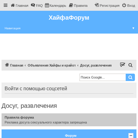
Главная
FAQ
Календарь
Правила
Регистрация
Вход
ХайфаФорум
Навигация
▼
П
Главная
Объявления Хайфы и крайот
Досуг, развлечения
о
и
с
Войти с помощью соцсетей
к
Досуг, развлечения
Правила форума
Реклама досуга сексуального характера запрещена
Форум