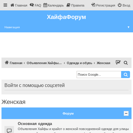
Главная
FAQ
Календарь
Правила
Регистрация
Вход
ХайфаФорум
Навигация
▼
П
Главная
Объявления Хайфы и крайот
Одежда и обувь
Женская
о
и
с
Войти с помощью соцсетей
к
Женская
Форум
Основная одежда
Объявления Хайфы и крайот о женской повседневной одежде для улицы