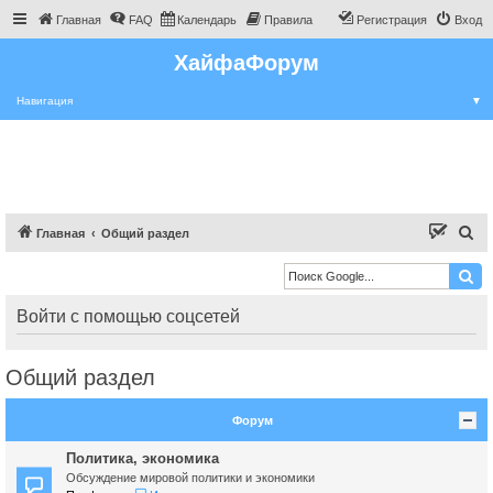
Главная
FAQ
Календарь
Правила
Регистрация
Вход
ХайфаФорум
Навигация
▼
П
Главная
Общий раздел
о
и
с
Войти с помощью соцсетей
к
Общий раздел
Форум
Политика, экономика
Обсуждение мировой политики и экономики