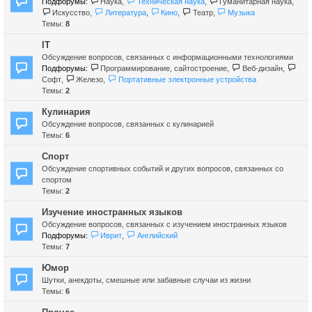
Подфорумы:
Наука
,
Техническая наука
,
Гуманитарная наука
,
Искусство
,
Литература
,
Кино
,
Театр
,
Музыка
Темы:
8
IT
Обсуждение вопросов, связанных с информационными технологиями
Подфорумы:
Программирование, сайтостроение
,
Веб-дизайн
,
Софт
,
Железо
,
Портативные электронные устройства
Темы:
2
Кулинария
Обсуждение вопросов, связанных с кулинарией
Темы:
6
Спорт
Обсуждение спортивных событий и других вопросов, связанных со
спортом
Темы:
2
Изучение иностранных языков
Обсуждение вопросов, связанных с изучением иностранных языков
Подфорумы:
Иврит
,
Английский
Темы:
7
Юмор
Шутки, анекдоты, смешные или забавные случаи из жизни
Темы:
6