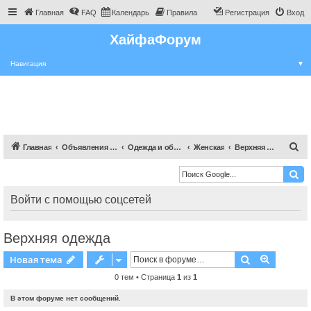
Главная
FAQ
Календарь
Правила
Регистрация
Вход
ХайфаФорум
Навигация
▼
П
Главная
Объявления Хайфы и крайот
Одежда и обувь
Женская
Верхняя одежда
о
и
с
Войти с помощью соцсетей
к
Верхняя одежда
Поиск
Расшире
Новая тема
0 тем • Страница
1
из
1
В этом форуме нет сообщений.