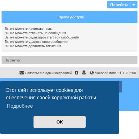
Перейти
Права доступа
Вы
не можете
начинать темы
Вы
не можете
отвечать на сообщения
Вы
не можете
редактировать свои сообщения
Вы
не можете
удалять свои сообщения
Вы
не можете
добавлять вложения
Disclaimer
Связаться с администрацией
Часовой пояс:
UTC+03:00
ХайфаФорум ©
haifaforum.com
Этот сайт использует cookies для
Создано на основе
phpBB
® Forum Software © phpBB Limited
обеспечения своей корректной работы.
Русская поддержка phpBB
Style
proflat
© 2017
Mazeltof
Подробнее
Конфиденциальность
|
Правила
OK