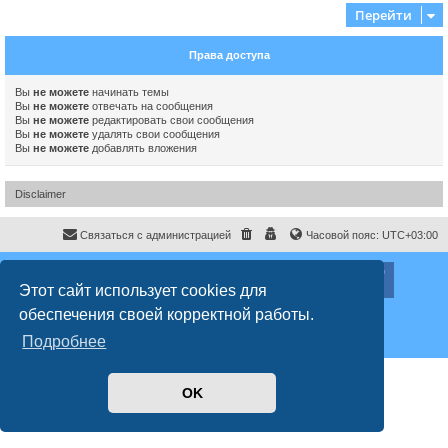
Перейти
Права доступа
Вы
не можете
начинать темы
Вы
не можете
отвечать на сообщения
Вы
не можете
редактировать свои сообщения
Вы
не можете
удалять свои сообщения
Вы
не можете
добавлять вложения
Disclaimer
Связаться с администрацией
Часовой пояс:
UTC+03:00
ХайфаФорум ©
haifaforum.com
Этот сайт использует cookies для
Создано на основе
phpBB
® Forum Software © phpBB Limited
обеспечения своей корректной работы.
Русская поддержка phpBB
Style
proflat
© 2017
Mazeltof
Подробнее
Конфиденциальность
|
Правила
OK