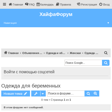
Главная
FAQ
Календарь
Правила
Регистрация
Вход
ХайфаФорум
Навигация
▼
П
Главная
Объявления Хайфы и крайот
Одежда и обувь
Женская
Одежда для беременных
о
и
с
Войти с помощью соцсетей
к
Одежда для беременных
Поиск
Расшире
Новая тема
0 тем • Страница
1
из
1
В этом форуме нет сообщений.