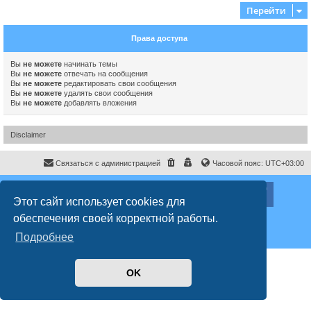
Перейти
Права доступа
Вы
не можете
начинать темы
Вы
не можете
отвечать на сообщения
Вы
не можете
редактировать свои сообщения
Вы
не можете
удалять свои сообщения
Вы
не можете
добавлять вложения
Disclaimer
Связаться с администрацией
Часовой пояс:
UTC+03:00
ХайфаФорум ©
haifaforum.com
Этот сайт использует cookies для
Создано на основе
phpBB
® Forum Software © phpBB Limited
обеспечения своей корректной работы.
Русская поддержка phpBB
Style
proflat
© 2017
Mazeltof
Подробнее
Конфиденциальность
|
Правила
OK