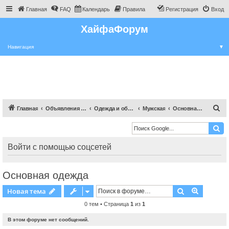
Главная
FAQ
Календарь
Правила
Регистрация
Вход
ХайфаФорум
Навигация
▼
П
Главная
Объявления Хайфы и крайот
Одежда и обувь
Мужская
Основная одежда
о
и
с
Войти с помощью соцсетей
к
Основная одежда
Поиск
Расшире
Новая тема
0 тем • Страница
1
из
1
В этом форуме нет сообщений.