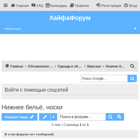
Главная
FAQ
Календарь
Правила
Регистрация
Вход
ХайфаФорум
Навигация
▼
П
Главная
Объявления Хайфы и крайот
Одежда и обувь
Мужская
Нижнее бельё, носки
о
и
с
Войти с помощью соцсетей
к
Нижнее бельё, носки
Поиск
Расшире
Новая тема
0 тем • Страница
1
из
1
В этом форуме нет сообщений.