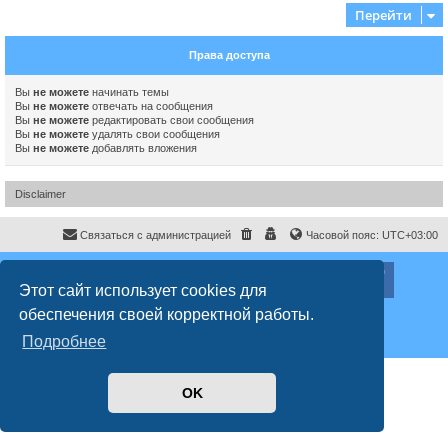
Перейти
Права доступа
Вы
не можете
начинать темы
Вы
не можете
отвечать на сообщения
Вы
не можете
редактировать свои сообщения
Вы
не можете
удалять свои сообщения
Вы
не можете
добавлять вложения
Disclaimer
Связаться с администрацией
Часовой пояс:
UTC+03:00
ХайфаФорум ©
haifaforum.com
Этот сайт использует cookies для
Создано на основе
phpBB
® Forum Software © phpBB Limited
обеспечения своей корректной работы.
Русская поддержка phpBB
Style
proflat
© 2017
Mazeltof
Подробнее
Конфиденциальность
|
Правила
OK