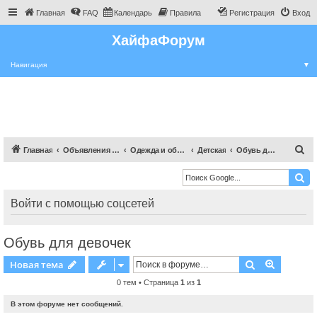
Главная
FAQ
Календарь
Правила
Регистрация
Вход
ХайфаФорум
Навигация
▼
П
Главная
Объявления Хайфы и крайот
Одежда и обувь
Детская
Обувь для девочек
о
и
с
Войти с помощью соцсетей
к
Обувь для девочек
Поиск
Расшире
Новая тема
0 тем • Страница
1
из
1
В этом форуме нет сообщений.