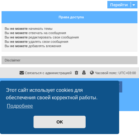
Перейти
Права доступа
Вы
не можете
начинать темы
Вы
не можете
отвечать на сообщения
Вы
не можете
редактировать свои сообщения
Вы
не можете
удалять свои сообщения
Вы
не можете
добавлять вложения
Disclaimer
Связаться с администрацией
Часовой пояс:
UTC+03:00
ХайфаФорум ©
haifaforum.com
Этот сайт использует cookies для
Создано на основе
phpBB
® Forum Software © phpBB Limited
обеспечения своей корректной работы.
Русская поддержка phpBB
Style
proflat
© 2017
Mazeltof
Подробнее
Конфиденциальность
|
Правила
OK