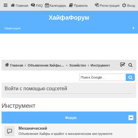
Главная
FAQ
Календарь
Правила
Регистрация
Вход
ХайфаФорум
Навигация
▼
П
Главная
Объявления Хайфы и крайот
Хозяйство
Инструмент
о
и
с
Войти с помощью соцсетей
к
Инструмент
Форум
Механический
Объявления Хайфы и крайот о механическом инструменте