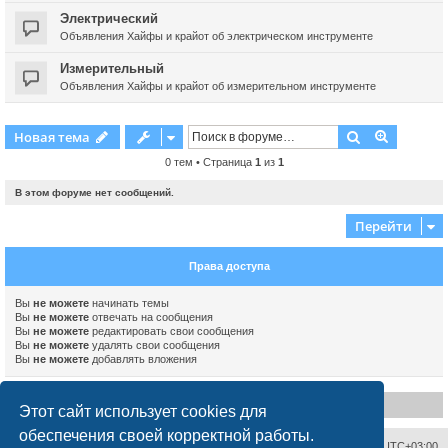
Электрический
Объявления Хайфы и крайот об электрическом инструменте
Измерительный
Объявления Хайфы и крайот об измерительном инструменте
Поиск
Расшире
Новая тема
0 тем • Страница
1
из
1
В этом форуме нет сообщений.
Перейти
Права доступа
Вы
не можете
начинать темы
Вы
не можете
отвечать на сообщения
Вы
не можете
редактировать свои сообщения
Вы
не можете
удалять свои сообщения
Вы
не можете
добавлять вложения
Disclaimer
Этот сайт использует cookies для
обеспечения своей корректной работы.
Связаться с администрацией
Часовой пояс:
UTC+03:00