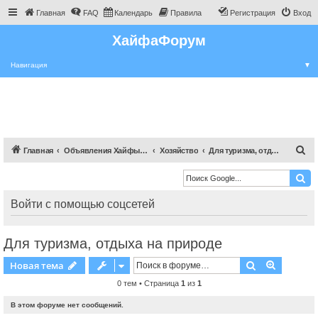
Главная
FAQ
Календарь
Правила
Регистрация
Вход
ХайфаФорум
Навигация
▼
П
Главная
Объявления Хайфы и крайот
Хозяйство
Для туризма, отдыха на природе
о
и
с
Войти с помощью соцсетей
к
Для туризма, отдыха на природе
Поиск
Расшире
Новая тема
0 тем • Страница
1
из
1
В этом форуме нет сообщений.