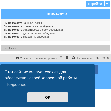
Перейти
Права доступа
Вы
не можете
начинать темы
Вы
не можете
отвечать на сообщения
Вы
не можете
редактировать свои сообщения
Вы
не можете
удалять свои сообщения
Вы
не можете
добавлять вложения
Disclaimer
Связаться с администрацией
Часовой пояс:
UTC+03:00
ХайфаФорум ©
haifaforum.com
Этот сайт использует cookies для
Создано на основе
phpBB
® Forum Software © phpBB Limited
обеспечения своей корректной работы.
Русская поддержка phpBB
Style
proflat
© 2017
Mazeltof
Подробнее
Конфиденциальность
|
Правила
OK