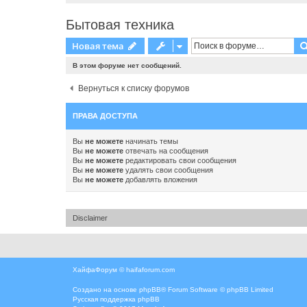
Бытовая техника
Новая тема
В этом форуме нет сообщений.
Вернуться к списку форумов
ПРАВА ДОСТУПА
Вы
не можете
начинать темы
Вы
не можете
отвечать на сообщения
Вы
не можете
редактировать свои сообщения
Вы
не можете
удалять свои сообщения
Вы
не можете
добавлять вложения
Disclaimer
ХайфаФорум ©
haifaforum.com
Создано на основе
phpBB
® Forum Software © phpBB Limited
Русская поддержка phpBB