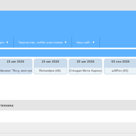
дел
▼
Творчество, хобби участников
▼
Наш сайт
▼
15 авг 2026
19 авг 2026
20 авг 2026
03 сен 2026
едведь в цирке"
Мюзикл "Яссу, моя греческая любовь"
Richardjew (48)
Стендап Моти Аароновича
aJfiFex (45)
 техника