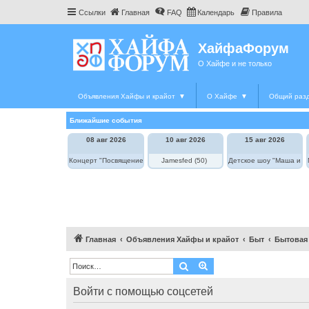
Ссылки
Главная
FAQ
Календарь
Правила
ХайфаФорум
О Хайфе и не только
Объявления Хайфы и крайот
▼
О Хайфе
▼
Общий раз
Ближайшие события
08 авг 2026
10 авг 2026
15 авг 2026
Концерт "Посвящение Элле Фицджеральд"
Jamesfed (50)
Детское шоу "Маша и М
Главная
Объявления Хайфы и крайот
Быт
Бытовая
Поиск
Расширенный поиск
Войти с помощью соцсетей