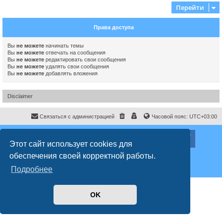
Перейти
Права доступа
Вы
не можете
начинать темы
Вы
не можете
отвечать на сообщения
Вы
не можете
редактировать свои сообщения
Вы
не можете
удалять свои сообщения
Вы
не можете
добавлять вложения
Disclaimer
Связаться с администрацией
Часовой пояс:
UTC+03:00
ХайфаФорум ©
haifaforum.com
Этот сайт использует cookies для
Создано на основе
phpBB
® Forum Software © phpBB Limited
обеспечения своей корректной работы.
Русская поддержка phpBB
Style
proflat
© 2017
Mazeltof
Подробнее
Конфиденциальность
|
Правила
OK