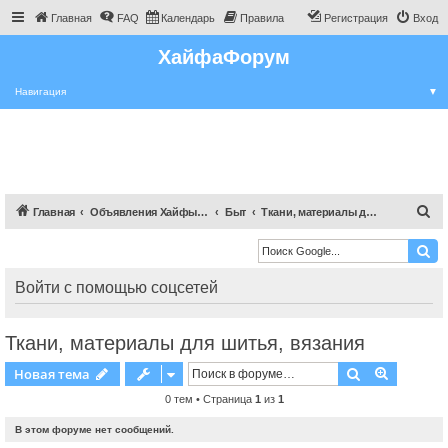
Главная
FAQ
Календарь
Правила
Регистрация
Вход
ХайфаФорум
Навигация
▼
П
Главная
Объявления Хайфы и крайот
Быт
Ткани, материалы для шитья, вязания
о
и
с
Войти с помощью соцсетей
к
Ткани, материалы для шитья, вязания
Поиск
Расшире
Новая тема
0 тем • Страница
1
из
1
В этом форуме нет сообщений.