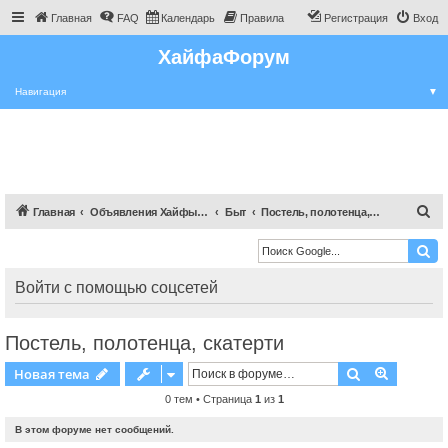
Главная
FAQ
Календарь
Правила
Регистрация
Вход
ХайфаФорум
Навигация
▼
П
Главная
Объявления Хайфы и крайот
Быт
Постель, полотенца, скатерти
о
и
с
Войти с помощью соцсетей
к
Постель, полотенца, скатерти
Поиск
Расшире
Новая тема
0 тем • Страница
1
из
1
В этом форуме нет сообщений.