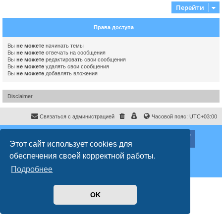
Перейти
Права доступа
Вы
не можете
начинать темы
Вы
не можете
отвечать на сообщения
Вы
не можете
редактировать свои сообщения
Вы
не можете
удалять свои сообщения
Вы
не можете
добавлять вложения
Disclaimer
Связаться с администрацией
Часовой пояс:
UTC+03:00
ХайфаФорум ©
haifaforum.com
Этот сайт использует cookies для
Создано на основе
phpBB
® Forum Software © phpBB Limited
обеспечения своей корректной работы.
Русская поддержка phpBB
Style
proflat
© 2017
Mazeltof
Подробнее
Конфиденциальность
|
Правила
OK