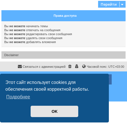
Перейти
Права доступа
Вы
не можете
начинать темы
Вы
не можете
отвечать на сообщения
Вы
не можете
редактировать свои сообщения
Вы
не можете
удалять свои сообщения
Вы
не можете
добавлять вложения
Disclaimer
Связаться с администрацией
Часовой пояс:
UTC+03:00
ХайфаФорум ©
haifaforum.com
Этот сайт использует cookies для
Создано на основе
phpBB
® Forum Software © phpBB Limited
обеспечения своей корректной работы.
Русская поддержка phpBB
Style
proflat
© 2017
Mazeltof
Подробнее
Конфиденциальность
|
Правила
OK