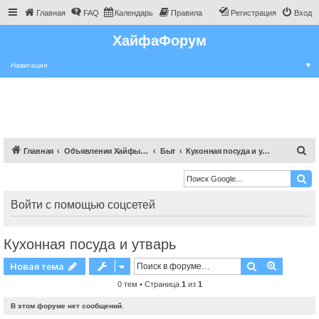
Главная
FAQ
Календарь
Правила
Регистрация
Вход
ХайфаФорум
Навигация
▼
П
Главная
Объявления Хайфы и крайот
Быт
Кухонная посуда и утварь
о
и
с
Войти с помощью соцсетей
к
Кухонная посуда и утварь
Поиск
Расшире
Новая тема
0 тем • Страница
1
из
1
В этом форуме нет сообщений.